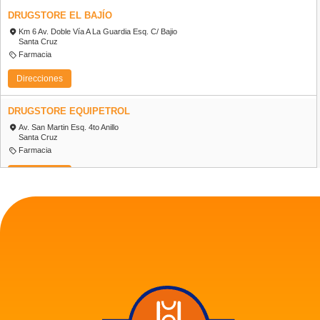
DRUGSTORE EL BAJÍO
Km 6 Av. Doble Vía A La Guardia Esq. C/ Bajio
Santa Cruz
Farmacia
Direcciones
DRUGSTORE EQUIPETROL
Av. San Martin Esq. 4to Anillo
Santa Cruz
Farmacia
Direcciones
DRUGSTORE ESPAÑA
Urb. España
Santa Cruz
Farmacia
Direcciones
DRUGSTORE IRALA
Av. Irala Esq. Rene Moreno