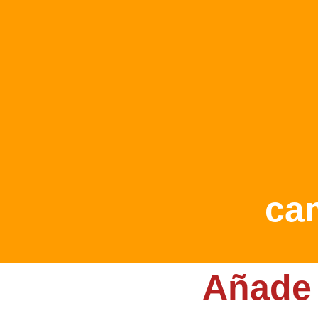
ca
Añade 