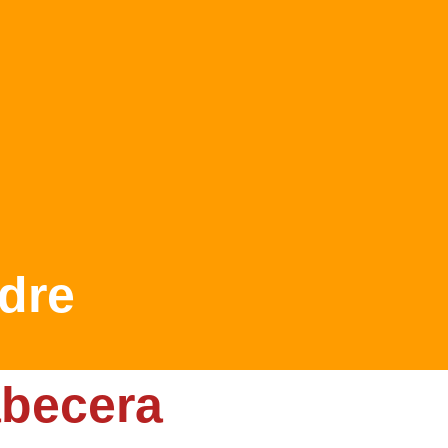
dre
abecera